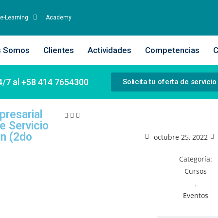
e-Learning
Academy
s Somos
Clientes
Actividades
Competencias
C
4/7 al +58 414 7654300
Solicita tu oferta de servicio
resarial
e Servicio
n (2do
octubre 25, 2022
Categoría:
Cursos
,
Eventos