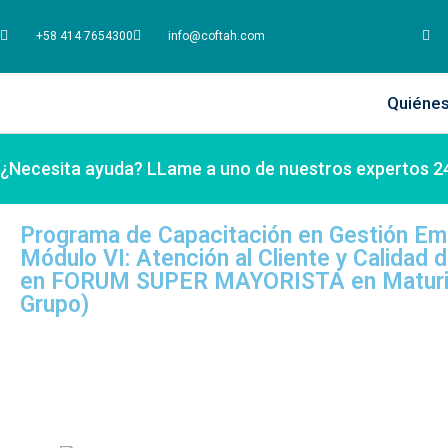
+58 414 7654300
info@coftah.com
Quiéne
¿Necesita ayuda? LLame a uno de nuestros expertos 2
Programa de Capacitación en Gestión Emp
Módulo VI: Atención al Cliente y Calidad d
en FORUM SUPER MAYORISTA en Maturi
Grupo)