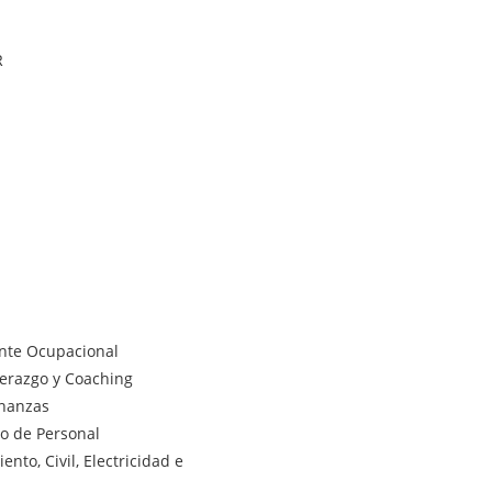
R
ente Ocupacional
derazgo y Coaching
inanzas
lo de Personal
nto, Civil, Electricidad e