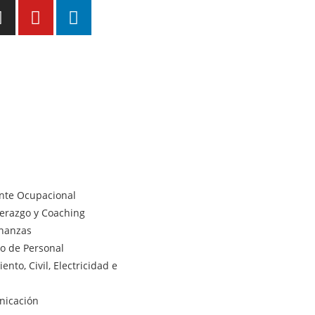
ente Ocupacional
derazgo y Coaching
inanzas
lo de Personal
nto, Civil, Electricidad e
nicación