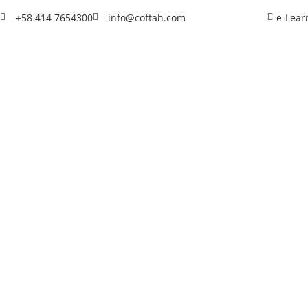
+58 414 7654300
info@coftah.com
e-Lear