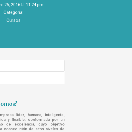
ro 25, 2016
11:24 pm
Categoría:
Cursos
Somos?
resa líder, humana, inteligente,
nica y flexible, conformada por un
o de excelencia, cuyo objetivo
la consecución de altos niveles de