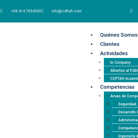
+58 414 7654300
info@coftah.com
Quiénes Somos
Clientes
Actividades
In Company
Abiertas al Públ
COFTAH eLearn
Competencias
Áreas de Compe
Seguridad, 
Desarrollo 
Administrac
Competencia
Ingeniería 