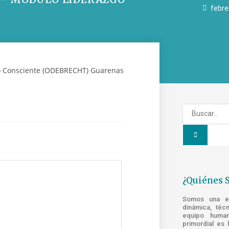
febre
¿Quiénes 
Somos una emp
dinámica, téc
equipo human
primordial es 