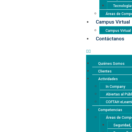
Tecnología
Áreas de Compe
Campus Virtual
Campus Virtua
Contáctanos
Quiénes Somos
Clientes
Actividades
In Company
Abiertas al Púb
COFTAH eLearn
Competencias
Áreas de Compe
Seguridad,