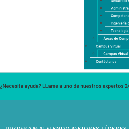
Desarrollo 
Administra
Competenci
Ingeniería 
Tecnología
Áreas de Compe
Campus Virtual
Campus Virtua
Contáctanos
¿Necesita ayuda? LLame a uno de nuestros expertos 2
PROGRAMA: SIENDO MEJORES LÍDERES