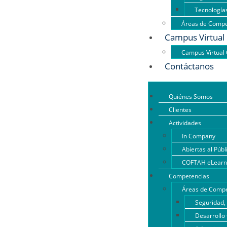
Tecnología
Áreas de Compe
Campus Virtual
Campus Virtua
Contáctanos
Quiénes Somos
Clientes
Actividades
In Company
Abiertas al Públ
COFTAH eLearn
Competencias
Áreas de Compe
Seguridad,
Desarrollo 