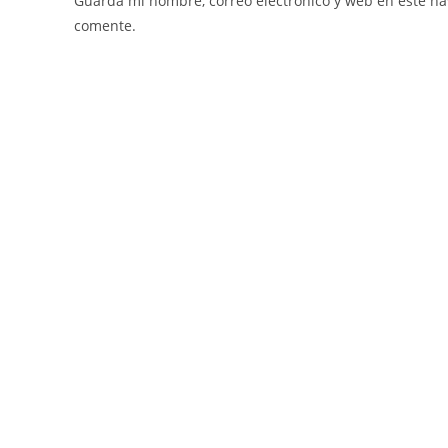
Guarda mi nombre, correo electrónico y web en este n
comente.