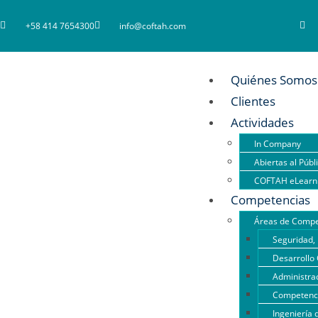
+58 414 7654300
info@coftah.com
Quiénes Somos
Clientes
Actividades
In Company
Abiertas al Públ
COFTAH eLearn
Competencias
Áreas de Compe
Seguridad, 
Desarrollo 
Administrac
Competencia
Ingeniería 