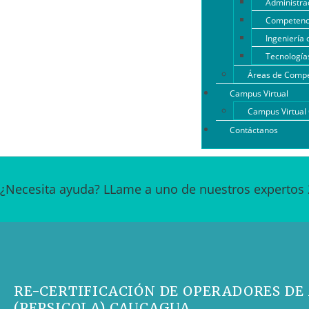
Administrac
Competenci
Ingeniería 
Tecnología
Áreas de Compe
Campus Virtual
Campus Virtua
Contáctanos
¿Necesita ayuda? LLame a uno de nuestros expertos 
RE-CERTIFICACIÓN DE OPERADORES D
(PEPSICOLA) CAUCAGUA