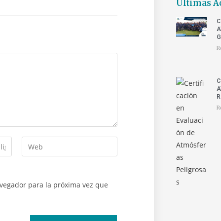
Últimas A
C
A
G
R
C
A
R
R
avegador para la próxima vez que