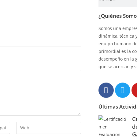
¿Quiénes Somo
Somos una empresa
dinámica, técnica 
equipo humano de 
primordial es la c
desempeño en la 
que se acercan y s
Últimas Activi
C
d
G