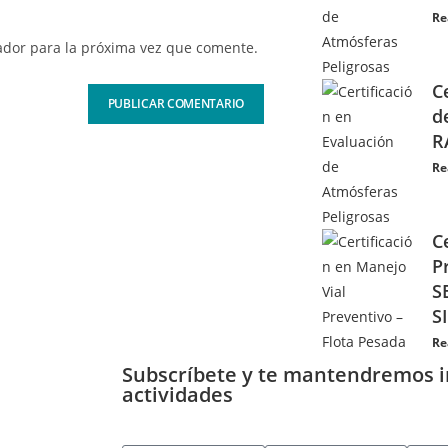
Re
ador para la próxima vez que comente.
C
d
R
Re
C
P
S
S
Re
Subscríbete y te mantendremos 
actividades