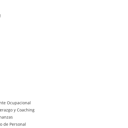
R
ente Ocupacional
derazgo y Coaching
inanzas
lo de Personal