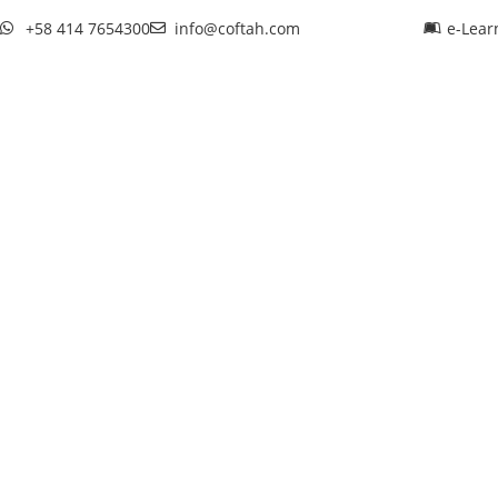
+58 414 7654300
info@coftah.com
e-Lear