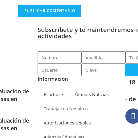
Subscríbete y te mantendremos 
actividades
Información
18
aluación de
Brochure
Últimas Noticias
- de
osas en
Trabaja con Nosotros
aluación de
Autorizaciones Legales
osas en
Alianzas Educativas