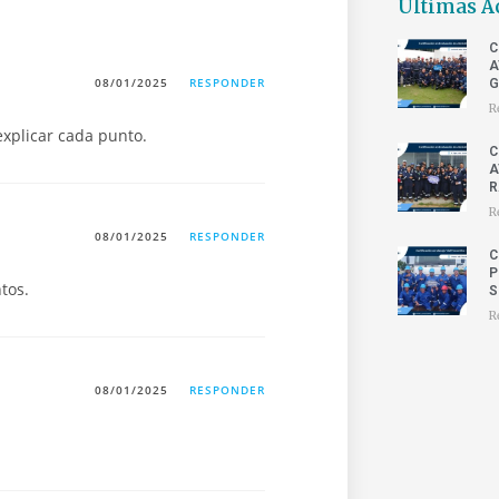
Últimas A
C
A
08/01/2025
RESPONDER
G
R
explicar cada punto.
C
A
R
R
08/01/2025
RESPONDER
C
P
tos.
S
R
08/01/2025
RESPONDER