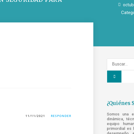
octub
Catego
¿Quiénes 
Somos una emp
11/11/2021
RESPONDER
dinámica, téc
equipo human
primordial es 
desempeño e