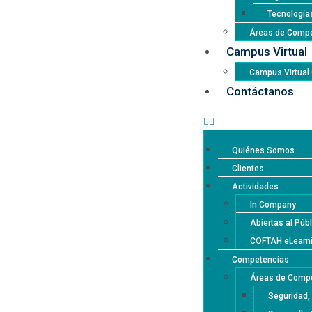
Tecnología
Áreas de Compe
Campus Virtual
Campus Virtua
Contáctanos
Quiénes Somos
Clientes
Actividades
In Company
Abiertas al Púb
COFTAH eLearn
Competencias
Áreas de Compe
Seguridad,