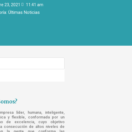
re 23, 2021
11:41 am
ría:
Últimas Noticias
Somos?
resa líder, humana, inteligente,
nica y flexible, conformada por un
o de excelencia, cuyo objetivo
la consecución de altos niveles de
n la gente que conforma las