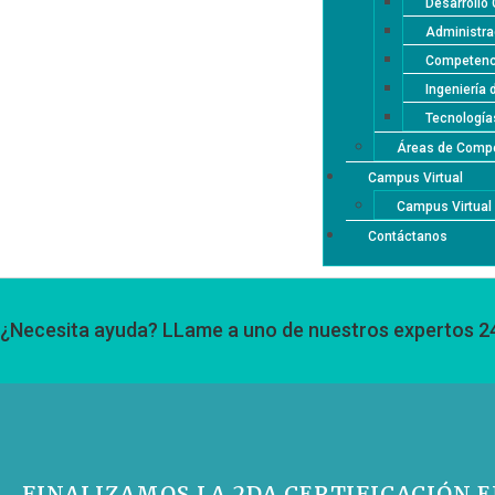
Desarrollo 
Administra
Competenci
Ingeniería 
Tecnología
Áreas de Compe
Campus Virtual
Campus Virtua
Contáctanos
¿Necesita ayuda? LLame a uno de nuestros expertos 2
FINALIZAMOS LA 2DA CERTIFICACIÓN 