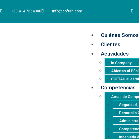
+58 414 7654300
info@coftah.com
Quiénes Somos
Clientes
Actividades
In Company
Abiertas al Públ
COFTAH eLearn
Competencias
Áreas de Compe
Seguridad, 
Desarrollo 
Administrac
Competencia
Ingeniería 