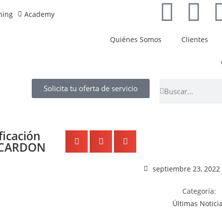
ning
Academy
Quiénes Somos
Clientes
Solicita tu oferta de servicio
ficación
n CARDON
septiembre 23, 2022
Categoría:
Últimas Notici